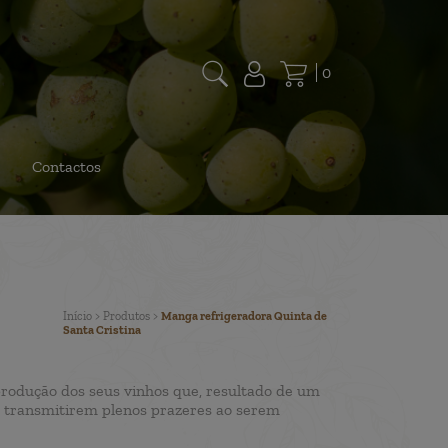
0
Contactos
Início
>
Produtos
>
Manga refrigeradora Quinta de
Santa Cristina
 produção dos seus vinhos que, resultado de um
de transmitirem plenos prazeres ao serem