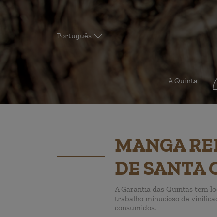
Português
A Quinta
MANGA RE
DE SANTA 
A Garantia das Quintas tem lo
trabalho minucioso de vinific
consumidos.