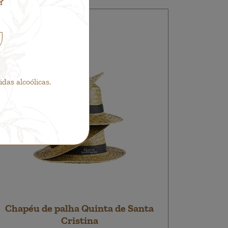
?
as alcoólicas.
Chapéu de palha Quinta de Santa
Cristina