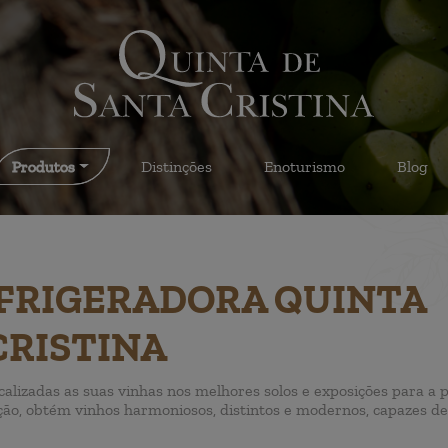
Produtos
Distinções
Enoturismo
Blog
FRIGERADORA QUINTA
CRISTINA
calizadas as suas vinhas nos melhores solos e exposições para a
ação, obtém vinhos harmoniosos, distintos e modernos, capazes 