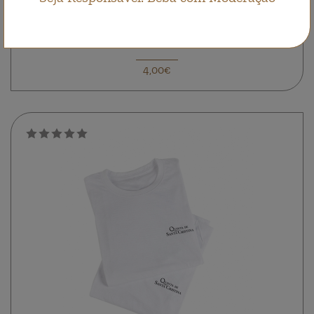
Chapéu de palha Quinta de Santa Cristina
Acessórios
4,00€