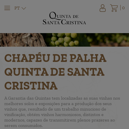
0
PT
CHAPÉU DE PALHA
QUINTA DE SANTA
CRISTINA
A Garantia das Quintas tem localizadas as suas vinhas nos
melhores solos e exposições para a produção dos seus
vinhos que, resultado de um trabalho minucioso de
vinificação, obtém vinhos harmoniosos, distintos e
modernos, capazes de transmitirem plenos prazeres ao
serem consumidos.