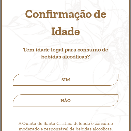
Confirmação de
Caixa de 1 unidade
Acessórios
Idade
1,00€
Tem idade legal para consumo de
bebidas alcoólicas?
SIM
NÃO
A Quinta de Santa Cristina defende o consumo
moderado e responsável de bebidas alcoólicas.