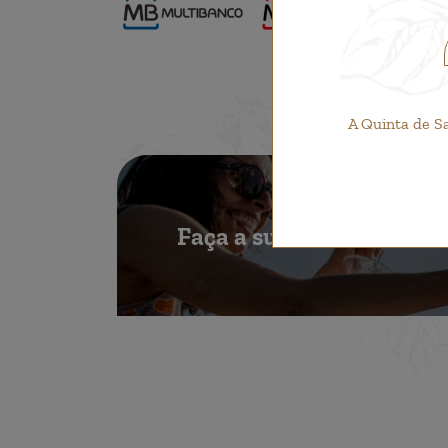
A Quinta de S
Faça a sua reserva!