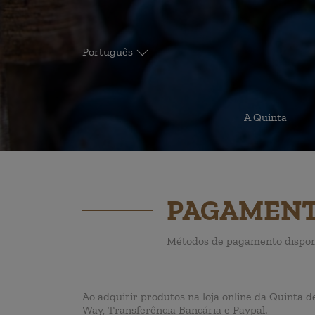
Português
A Quinta
PAGAMEN
Métodos de pagamento disponív
Ao adquirir produtos na loja online da Quinta 
Way, Transferência Bancária e Paypal.