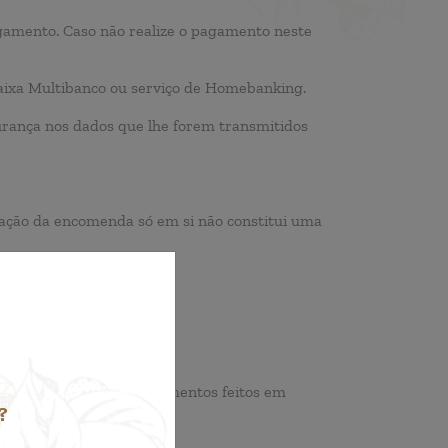
agamento. Caso não realize o pagamento neste
aixa Multibanco ou serviço de Homebanking.
gurança nos dados que lhe forem transmitidos
zação da encomenda só em si não constitui uma
s de conversão dos pagamentos feitos em
?