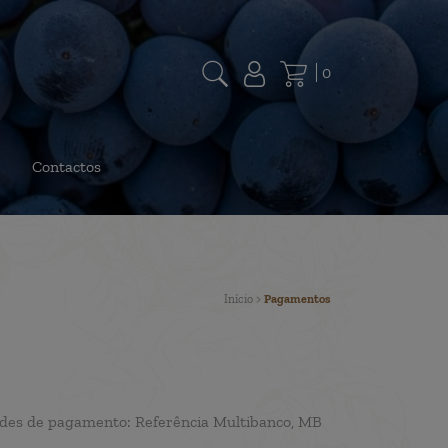
0
Contactos
Início
>
Pagamentos
idades de pagamento: Referência Multibanco, MB