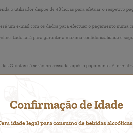
nda o utilizador dispõe de 48 horas para efetuar o respetivo p
berá um e-mail com os dados para efectuar o pagamento numa c
 online, tudo fará para garantir a máxima confidencialidade e se
a das Quintas só serão processadas após o pagamento. A formali
Confirmação de Idade
ndentemente da moeda com que é efetuada a transação, as taxa
nte.
Tem idade legal para consumo de bebidas alcoólicas