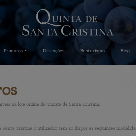
Produtos
Distinções
Enoturismo
Blog
TOS
eis na loja online da Quinta de Santa Cristina.
de Santa Cristina o utilizador tem ao dispor as seguintes modal