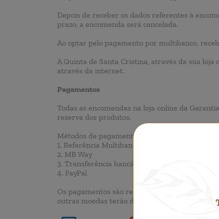
Depois de receber os dados referentes à encome
prazo, a encomenda será cancelada.
Ao optar pelo pagamento por multibanco, rece
A Quinta de Santa Cristina, através da sua loja
através da internet.
Pagamentos
Todas as encomendas na loja online da Garanti
reserva dos produtos.
Métodos de pagamento:
1. Referência Multibanco
2. MB Way
3. Transferência bancária
4. PayPal
Os pagamentos são recebidos em Euros, indepe
outras moedas terão de ser suportadas pelo clie