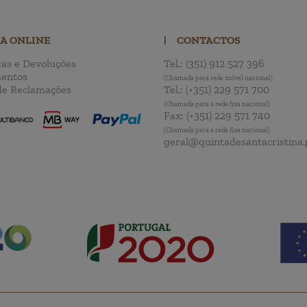
JA ONLINE
|
CONTACTOS
as e Devoluções
Tel.:
(351) 912 527 396
entos
(Chamada para rede móvel nacional)
de Reclamações
Tel.:
(+351) 229 571 700
(Chamada para a rede fixa nacional)
Fax:
(+351) 229 571 740
(Chamada para a rede fixa nacional)
geral@quintadesantacristina.