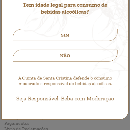
Tem idade legal para consumo de
bebidas alcoólicas?
Faça a sua reserva!
SIM
RESERVAR
NÃO
|
LINKS ÚTEIS
A Quinta de Santa Cristina defende o consumo
Contactos
moderado e responsável de bebidas alcoólicas.
Política de privacidade
Política de cookies
Seja Responsável. Beba com Moderação
|
LOJA ONLINE
Entregas e Devoluções
Pagamentos
Livro de Reclamações