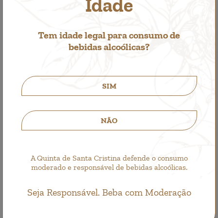
Idade
Região
Região Demarcada dos Vinhos Verdes
Sub-região
Sub-região de Basto
Colheita
2018
Tem idade legal para consumo de
Teor alcoólico
12%
bebidas alcoólicas?
Castas
Vinhão
Enólogo
Jorge Sousa Pinto
Harmonização
SIM
Queijos, carnes vermelhas, pratos de peixe mais
elaborados, pratos tradicionais da região do Minho
NÃO
Temperatura
A Quinta de Santa Cristina defende o consumo
8º - 10ºC
moderado e responsável de bebidas alcoólicas.
Seja Responsável. Beba com Moderação
14,00€