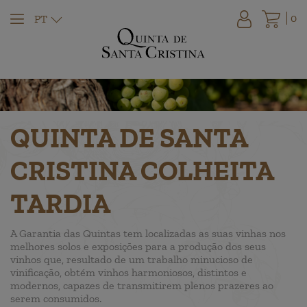
0
PT
QUINTA DE SANTA
CRISTINA COLHEITA
TARDIA
A Garantia das Quintas tem localizadas as suas vinhas nos
melhores solos e exposições para a produção dos seus
vinhos que, resultado de um trabalho minucioso de
vinificação, obtém vinhos harmoniosos, distintos e
modernos, capazes de transmitirem plenos prazeres ao
serem consumidos.