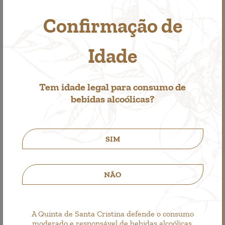
Confirmação de
Idade
Tem idade legal para consumo de
bebidas alcoólicas?
Santa Cristina Branco
SIM
Vinho Branco
4,25€
NÃO
A Quinta de Santa Cristina defende o consumo
moderado e responsável de bebidas alcoólicas.