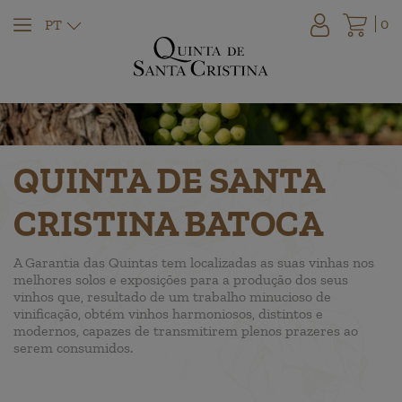
0
PT
QUINTA DE SANTA
CRISTINA BATOCA
A Garantia das Quintas tem localizadas as suas vinhas nos
melhores solos e exposições para a produção dos seus
vinhos que, resultado de um trabalho minucioso de
vinificação, obtém vinhos harmoniosos, distintos e
modernos, capazes de transmitirem plenos prazeres ao
serem consumidos.