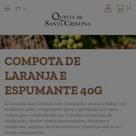
0
PT
COMPOTA DE
LARANJA E
ESPUMANTE 40G
A Garantia das Quintas tem localizadas as suas vinhas nos
melhores solos e exposições para a produção dos seus
vinhos que, resultado de um trabalho minucioso de
vinificação, obtém vinhos harmoniosos, distintos e
modernos, capazes de transmitirem plenos prazeres ao
serem consumidos.