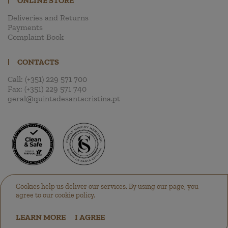
|
ONLINE STORE
Deliveries and Returns
Payments
Complaint Book
|
CONTACTS
Call:
(+351) 229 571 700
Fax:
(+351) 229 571 740
geral@quintadesantacristina.pt
Cookies help us deliver our services. By using our page, you
agree to our cookie policy.
LEARN MORE
I AGREE