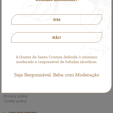
14,60€
SIM
NÃO
Order now!
A Quinta de Santa Cristina defende o consumo
GO TO SHOP
moderado e responsável de bebidas alcoólicas.
Seja Responsável. Beba com Moderação
|
USEFUL LINKS
Contacts
Privacy policy
Cookie policy