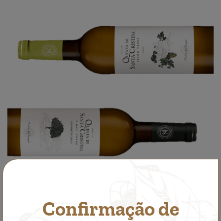
Leave us your opinion
Confirmação de