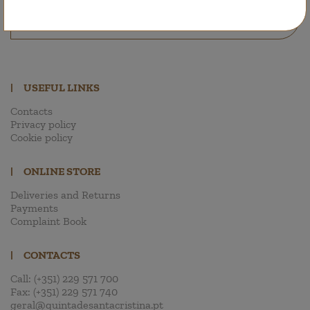
GO TO SHOP
|
USEFUL LINKS
Contacts
Privacy policy
Cookie policy
|
ONLINE STORE
Deliveries and Returns
Payments
Complaint Book
|
CONTACTS
Call:
(+351) 229 571 700
Fax:
(+351) 229 571 740
geral@quintadesantacristina.pt