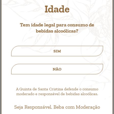
Packs
Idade
1 bottle of Quinta de Santa Cristina Grande Escolha
1 bottle of Quinta de Santa Cristina Azal
Tem idade legal para consumo de
1 bottle of Quinta de Santa Cristina Padeiro
bebidas alcoólicas?
14,60€
SIM
Quantity
NÃO
Available in stock
.
A Quinta de Santa Cristina defende o consumo
moderado e responsável de bebidas alcoólicas.
Order now!
Seja Responsável. Beba com Moderação