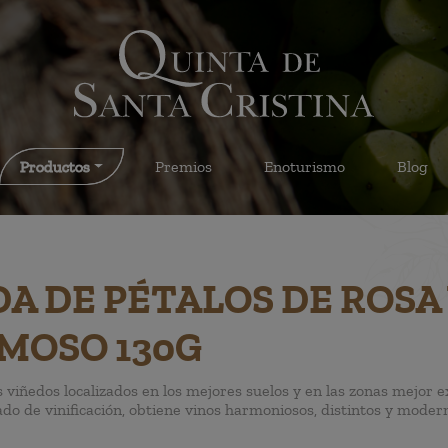
Productos
Premios
Enoturismo
Blog
 DE PÉTALOS DE ROSA
MOSO 130G
 viñedos localizados en los mejores suelos y en las zonas mejor 
ado de vinificación, obtiene vinos harmoniosos, distintos y mode