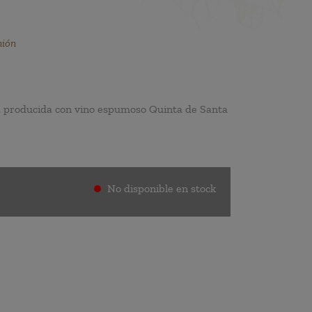
nión
 producida con vino espumoso Quinta de Santa
No disponible en stock
.