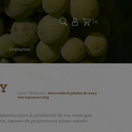
0
Contactos
 Y
Inicio
>
Productos
>
Mermelada de pétalos de rosa y
vino espumoso 130g
expuestas para la producción de sus vinos que,
rnos, capaces de proporcionar placer cuando