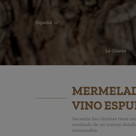
Español
La Quinta
MERMELADA
VINO ESPU
Garantia das Quintas tiene sus
resultado de un trabajo detall
consumidos.