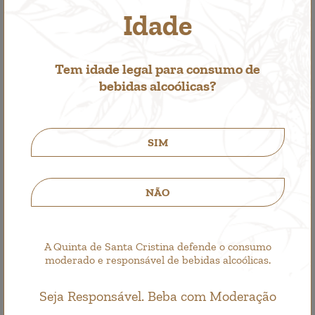
Idade
Tem idade legal para consumo de
bebidas alcoólicas?
SIM
NÃO
Santa Cristina Branco
Vino Blanco
4,25€
A Quinta de Santa Cristina defende o consumo
moderado e responsável de bebidas alcoólicas.
Seja Responsável. Beba com Moderação