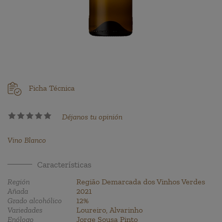
Ficha Técnica
Déjanos tu opinión
Vino Blanco
Características
Región
Região Demarcada dos Vinhos Verdes
Añada
2021
Grado alcohólico
12%
Variedades
Loureiro, Alvarinho
Enólogo
Jorge Sousa Pinto