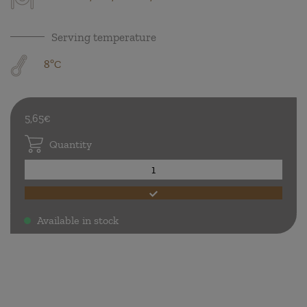
Serving temperature
8ºC
5,65€
Quantity
Available in stock
.